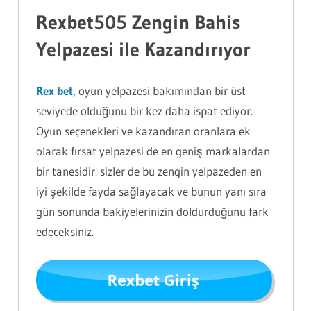
Rexbet505 Zengin Bahis
Yelpazesi ile Kazandırıyor
Rex bet
, oyun yelpazesi bakımından bir üst
seviyede olduğunu bir kez daha ispat ediyor.
Oyun seçenekleri ve kazandıran oranlara ek
olarak fırsat yelpazesi de en geniş markalardan
bir tanesidir. sizler de bu zengin yelpazeden en
iyi şekilde fayda sağlayacak ve bunun yanı sıra
gün sonunda bakiyelerinizin doldurduğunu fark
edeceksiniz.