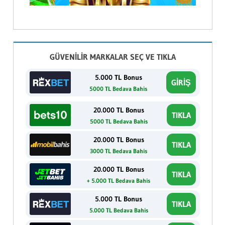
GÜVENİLİR MARKALAR SEÇ VE TIKLA
5.000 TL Bonus
GİRİŞ
5000 TL Bedava Bahis
20.000 TL Bonus
TIKLA
5000 TL Bedava Bahis
20.000 TL Bonus
TIKLA
3000 TL Bedava Bahis
20.000 TL Bonus
TIKLA
+ 5.000 TL Bedava Bahis
5.000 TL Bonus
TIKLA
5.000 TL Bedava Bahis