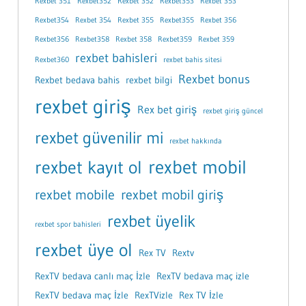
Rexbet 351
Rexbet352
Rexbet 352
Rexbet353
Rexbet 353
Rexbet354
Rexbet 354
Rexbet 355
Rexbet355
Rexbet 356
Rexbet356
Rexbet358
Rexbet 358
Rexbet359
Rexbet 359
rexbet bahisleri
Rexbet360
rexbet bahis sitesi
Rexbet bonus
Rexbet bedava bahis
rexbet bilgi
rexbet giriş
Rex bet giriş
rexbet giriş güncel
rexbet güvenilir mi
rexbet hakkında
rexbet mobil
rexbet kayıt ol
rexbet mobile
rexbet mobil giriş
rexbet üyelik
rexbet spor bahisleri
rexbet üye ol
Rex TV
Rextv
RexTV bedava canlı maç İzle
RexTV bedava maç izle
RexTV bedava maç İzle
RexTVizle
Rex TV İzle