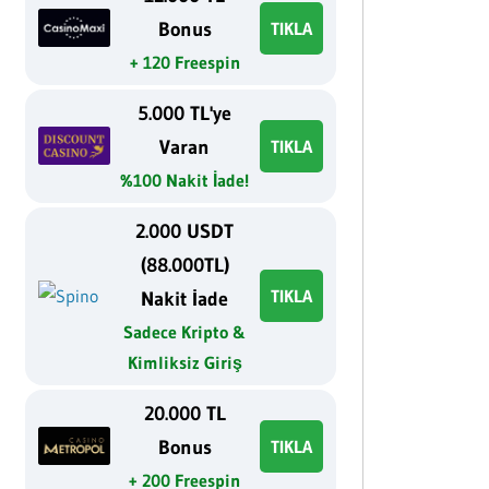
Bonus
TIKLA
+ 120 Freespin
5.000 TL'ye
Varan
TIKLA
%100 Nakit İade!
2.000 USDT
(88.000TL)
TIKLA
Nakit İade
Sadece Kripto &
Kimliksiz Giriş
20.000 TL
Bonus
TIKLA
+ 200 Freespin