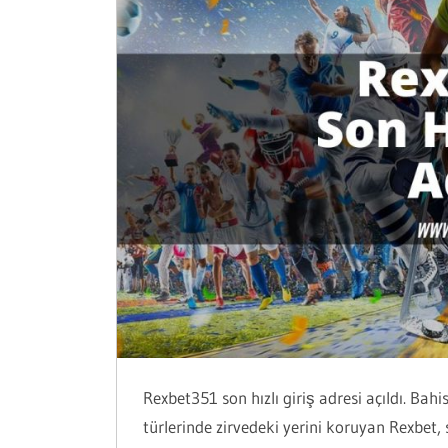
Rexbet351 son hızlı giriş adresi açıldı. Bahis
türlerinde zirvedeki yerini koruyan Rexbet, s