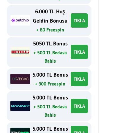
6.000 TL Hoş
Geldin Bonusu
TIKLA
+ 80 Freespin
5050 TL Bonus
TIKLA
+ 500 TL Bedava
Bahis
5.000 TL Bonus
TIKLA
+ 300 Freespin
5.000 TL Bonus
TIKLA
+ 500 TL Bedava
Bahis
5.000 TL Bonus