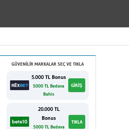
GÜVENİLİR MARKALAR SEÇ VE TIKLA
5.000 TL Bonus
GİRİŞ
5000 TL Bedava
Bahis
20.000 TL
Bonus
TIKLA
5000 TL Bedava