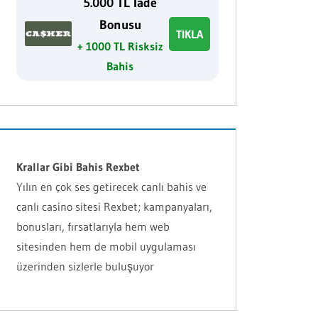
5.000 TL İade
Bonusu
TIKLA
+ 1000 TL Risksiz
Bahis
Krallar Gibi Bahis Rexbet
Yılın en çok ses getirecek canlı bahis ve
canlı casino sitesi Rexbet; kampanyaları,
bonusları, fırsatlarıyla hem web
sitesinden hem de mobil uygulaması
üzerinden sizlerle buluşuyor