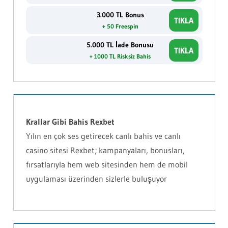
3.000 TL Bonus
TIKLA
+ 50 Freespin
5.000 TL İade Bonusu
TIKLA
+ 1000 TL Risksiz Bahis
Krallar Gibi Bahis Rexbet
Yılın en çok ses getirecek canlı bahis ve canlı
casino sitesi Rexbet; kampanyaları, bonusları,
fırsatlarıyla hem web sitesinden hem de mobil
uygulaması üzerinden sizlerle buluşuyor