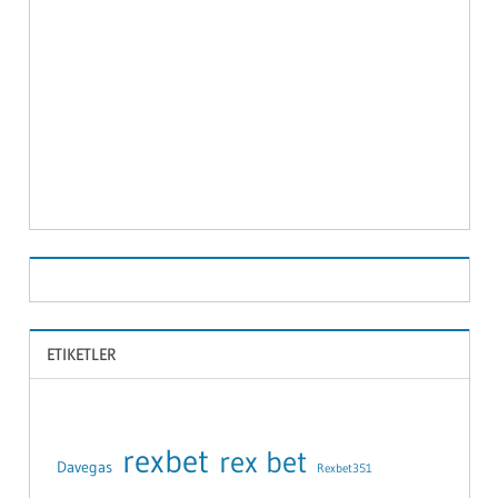
ETIKETLER
rexbet
rex bet
Davegas
Rexbet351