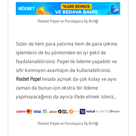
Rexbet Papel ve Parolapara İş Birliği
Sizler de hem para yatırma hem de para çekme
işlemlerin de bu yöntemden en iyi şekil de
faydalanabilirsiniz. Papel ile ödeme yapabilir ve
sıfır komisyon avantajını da kullanabilirsiniz.
Rexbet Papel
hesabı açmak da çok kolay ve aynı
zaman da bunun için ekstra bir ödeme
yapmayacağınızı da ayrıca ifade etmek isteriz.,
Rexbet Papel ve Parolapara İş Birliği