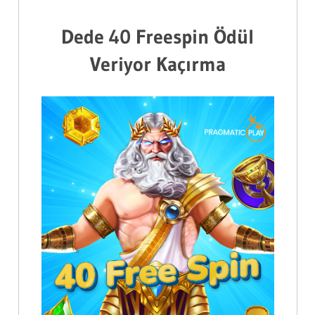
Dede 40 Freespin Ödül
Veriyor Kaçırma