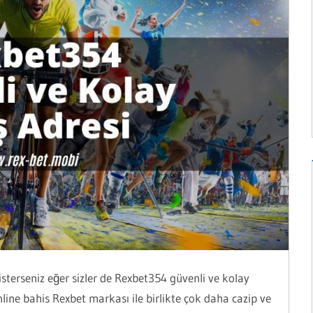
terseniz eğer sizler de Rexbet354 güvenli ve kolay
 Online bahis Rexbet markası ile birlikte çok daha cazip ve