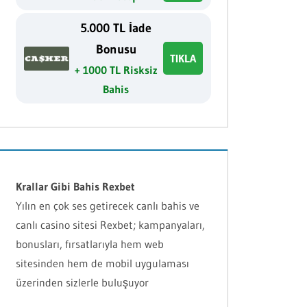
5.000 TL İade
Bonusu
TIKLA
+ 1000 TL Risksiz
Bahis
Krallar Gibi Bahis Rexbet
Yılın en çok ses getirecek canlı bahis ve
canlı casino sitesi Rexbet; kampanyaları,
bonusları, fırsatlarıyla hem web
sitesinden hem de mobil uygulaması
üzerinden sizlerle buluşuyor