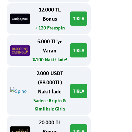
12.000 TL
Bonus
TIKLA
+ 120 Freespin
5.000 TL'ye
Varan
TIKLA
%100 Nakit İade!
2.000 USDT
(88.000TL)
TIKLA
Nakit İade
Sadece Kripto &
Kimliksiz Giriş
20.000 TL
Bonus
TIKLA