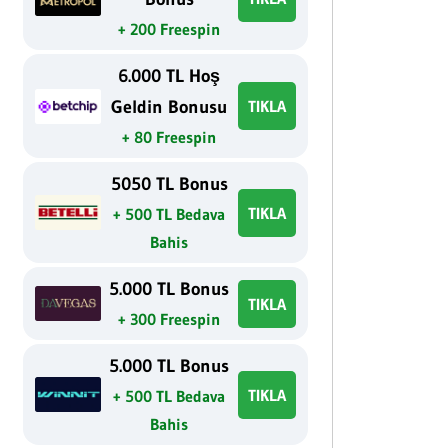
+ 200 Freespin
6.000 TL Hoş
Geldin Bonusu
TIKLA
+ 80 Freespin
5050 TL Bonus
TIKLA
+ 500 TL Bedava
Bahis
5.000 TL Bonus
TIKLA
+ 300 Freespin
5.000 TL Bonus
TIKLA
+ 500 TL Bedava
Bahis