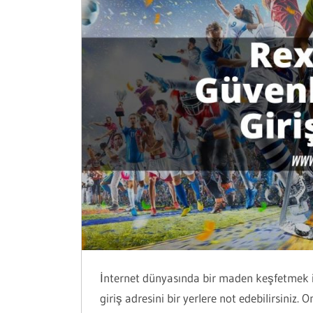
İnternet dünyasında bir maden keşfetmek is
giriş adresini bir yerlere not edebilirsiniz.