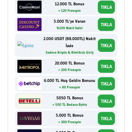
12.000 TL Bonus
TIKLA
+ 120 Freespin
5.000 TL'ye Varan
TIKLA
%100 Nakit İade!
2.000 USDT (88.000TL) Nakit
TIKLA
İade
Sadece Kripto & Kimliksiz Giriş
20.000 TL Bonus
TIKLA
+ 200 Freespin
6.000 TL Hoş Geldin Bonusu
TIKLA
+ 80 Freespin
5050 TL Bonus
TIKLA
+ 500 TL Bedava Bahis
5.000 TL Bonus
TIKLA
+ 300 Freespin