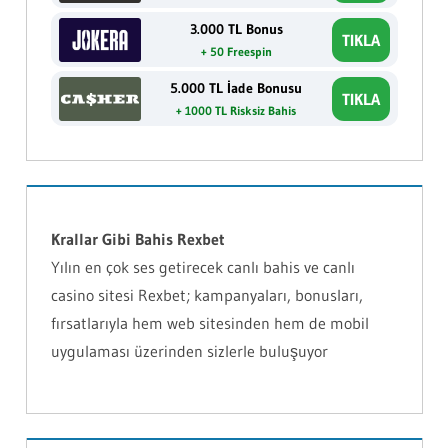
3.000 TL Bonus
TIKLA
+ 50 Freespin
5.000 TL İade Bonusu
TIKLA
+ 1000 TL Risksiz Bahis
Krallar Gibi Bahis Rexbet
Yılın en çok ses getirecek canlı bahis ve canlı
casino sitesi Rexbet; kampanyaları, bonusları,
fırsatlarıyla hem web sitesinden hem de mobil
uygulaması üzerinden sizlerle buluşuyor