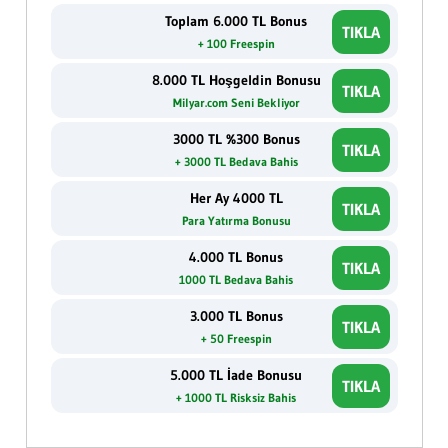
Toplam 6.000 TL Bonus
TIKLA
+ 100 Freespin
8.000 TL Hoşgeldin Bonusu
TIKLA
Milyar.com Seni Bekliyor
3000 TL %300 Bonus
TIKLA
+ 3000 TL Bedava Bahis
Her Ay 4000 TL
TIKLA
Para Yatırma Bonusu
4.000 TL Bonus
TIKLA
1000 TL Bedava Bahis
3.000 TL Bonus
TIKLA
+ 50 Freespin
5.000 TL İade Bonusu
TIKLA
+ 1000 TL Risksiz Bahis