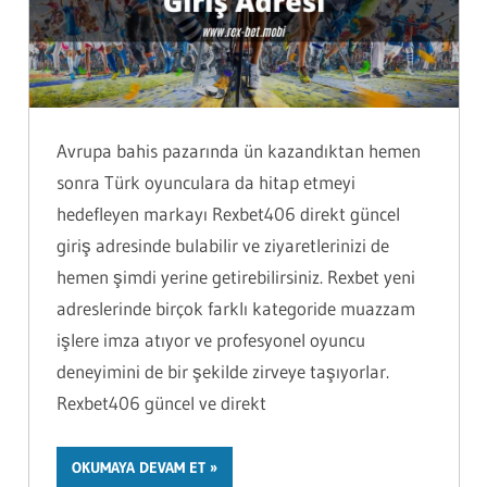
Avrupa bahis pazarında ün kazandıktan hemen
sonra Türk oyunculara da hitap etmeyi
hedefleyen markayı Rexbet406 direkt güncel
giriş adresinde bulabilir ve ziyaretlerinizi de
hemen şimdi yerine getirebilirsiniz. Rexbet yeni
adreslerinde birçok farklı kategoride muazzam
işlere imza atıyor ve profesyonel oyuncu
deneyimini de bir şekilde zirveye taşıyorlar.
Rexbet406 güncel ve direkt
OKUMAYA DEVAM ET