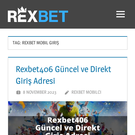
Skip
to
Menu
Rexbet
content
Mobil
TAG:
REXBET MOBIL GIRIŞ
Rexbet406 Güncel ve Direkt
Giriş Adresi
8 NOVEMBER 2023
REXBET MOBILCI