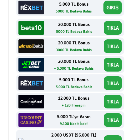
5.000 TL Bonus
GİRİŞ
5000 TL Bedava Bahis
20.000 TL Bonus
TIKLA
5000 TL Bedava Bahis
20.000 TL Bonus
TIKLA
3000 TL Bedava Bahis
20.000 TL Bonus
TIKLA
+ 5.000 TL Bedava Bahis
5.000 TL Bonus
TIKLA
5.000 TL Bedava Bahis
12.000 TL Bonus
TIKLA
+ 120 Freespin
5.000 TL'ye Varan
TIKLA
%100 Nakit İade!
2.000 USDT (96.000 TL)