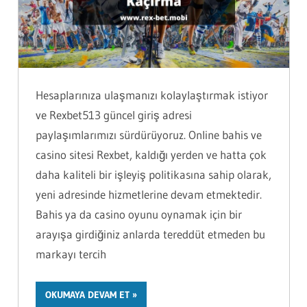
Hesaplarınıza ulaşmanızı kolaylaştırmak istiyor
ve Rexbet513 güncel giriş adresi
paylaşımlarımızı sürdürüyoruz. Online bahis ve
casino sitesi Rexbet, kaldığı yerden ve hatta çok
daha kaliteli bir işleyiş politikasına sahip olarak,
yeni adresinde hizmetlerine devam etmektedir.
Bahis ya da casino oyunu oynamak için bir
arayışa girdiğiniz anlarda tereddüt etmeden bu
markayı tercih
OKUMAYA DEVAM ET