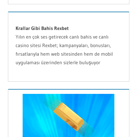
Krallar Gibi Bahis Rexbet
Yılın en çok ses getirecek canlı bahis ve canlı
casino sitesi Rexbet; kampanyaları, bonusları,
fırsatlarıyla hem web sitesinden hem de mobil
uygulaması üzerinden sizlerle buluşuyor