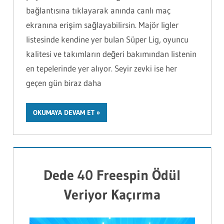
bağlantısına tıklayarak anında canlı maç
ekranına erişim sağlayabilirsin. Majör ligler
listesinde kendine yer bulan Süper Lig, oyuncu
kalitesi ve takımların değeri bakımından listenin
en tepelerinde yer alıyor. Seyir zevki ise her
geçen gün biraz daha
OKUMAYA DEVAM ET
Dede 40 Freespin Ödül
Veriyor Kaçırma