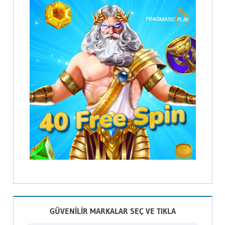
GÜVENİLİR MARKALAR SEÇ VE TIKLA