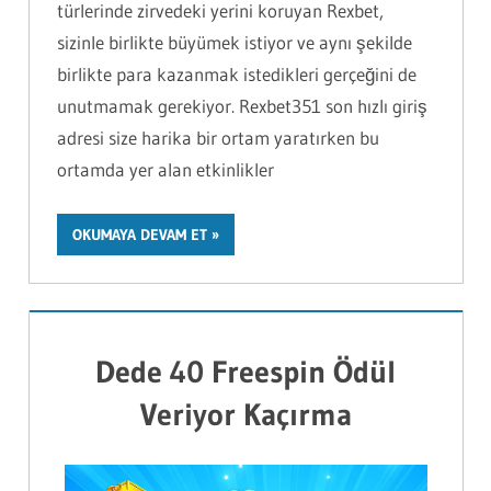
türlerinde zirvedeki yerini koruyan Rexbet,
sizinle birlikte büyümek istiyor ve aynı şekilde
birlikte para kazanmak istedikleri gerçeğini de
unutmamak gerekiyor. Rexbet351 son hızlı giriş
adresi size harika bir ortam yaratırken bu
ortamda yer alan etkinlikler
OKUMAYA DEVAM ET
Dede 40 Freespin Ödül
Veriyor Kaçırma