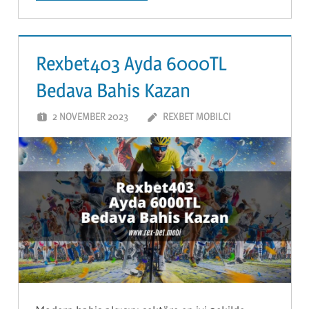
Rexbet403 Ayda 6000TL
Bedava Bahis Kazan
2 NOVEMBER 2023
REXBET MOBILCI