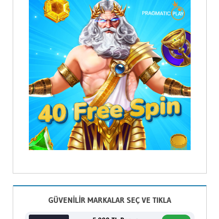
GÜVENİLİR MARKALAR SEÇ VE TIKLA