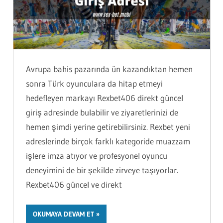
Avrupa bahis pazarında ün kazandıktan hemen
sonra Türk oyunculara da hitap etmeyi
hedefleyen markayı Rexbet406 direkt güncel
giriş adresinde bulabilir ve ziyaretlerinizi de
hemen şimdi yerine getirebilirsiniz. Rexbet yeni
adreslerinde birçok farklı kategoride muazzam
işlere imza atıyor ve profesyonel oyuncu
deneyimini de bir şekilde zirveye taşıyorlar.
Rexbet406 güncel ve direkt
OKUMAYA DEVAM ET