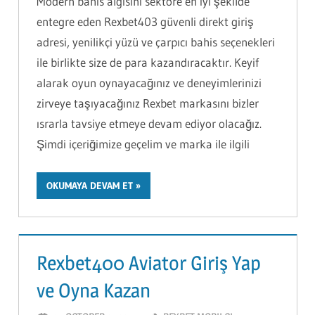
Modern bahis algısını sektöre en iyi şekilde
entegre eden Rexbet403 güvenli direkt giriş
adresi, yenilikçi yüzü ve çarpıcı bahis seçenekleri
ile birlikte size de para kazandıracaktır. Keyif
alarak oyun oynayacağınız ve deneyimlerinizi
zirveye taşıyacağınız Rexbet markasını bizler
ısrarla tavsiye etmeye devam ediyor olacağız.
Şimdi içeriğimize geçelim ve marka ile ilgili
OKUMAYA DEVAM ET
Rexbet400 Aviator Giriş Yap
ve Oyna Kazan