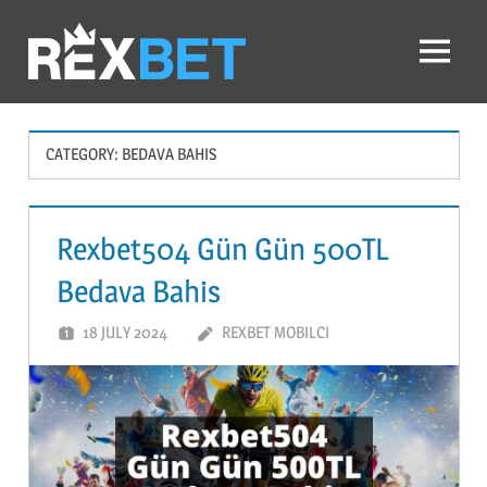
Skip
to
Menu
Rexbet
content
Mobil
CATEGORY:
BEDAVA BAHIS
Rexbet504 Gün Gün 500TL
Bedava Bahis
18 JULY 2024
REXBET MOBILCI