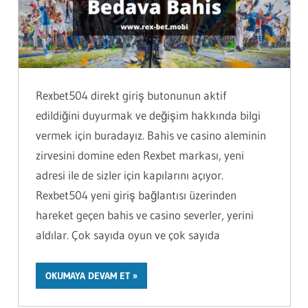
Rexbet504 direkt giriş butonunun aktif
edildiğini duyurmak ve değişim hakkında bilgi
vermek için buradayız. Bahis ve casino aleminin
zirvesini domine eden Rexbet markası, yeni
adresi ile de sizler için kapılarını açıyor.
Rexbet504 yeni giriş bağlantısı üzerinden
hareket geçen bahis ve casino severler, yerini
aldılar. Çok sayıda oyun ve çok sayıda
OKUMAYA DEVAM ET