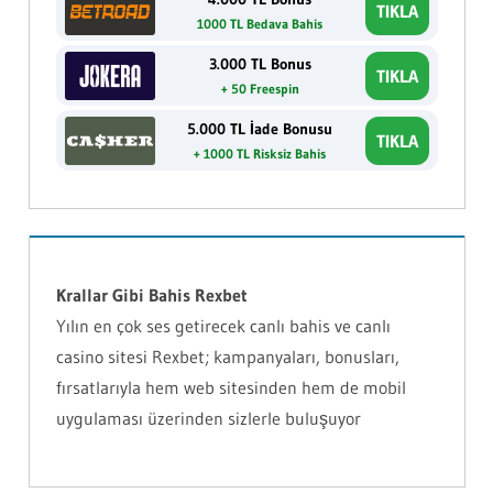
TIKLA
1000 TL Bedava Bahis
3.000 TL Bonus
TIKLA
+ 50 Freespin
5.000 TL İade Bonusu
TIKLA
+ 1000 TL Risksiz Bahis
Krallar Gibi Bahis Rexbet
Yılın en çok ses getirecek canlı bahis ve canlı
casino sitesi Rexbet; kampanyaları, bonusları,
fırsatlarıyla hem web sitesinden hem de mobil
uygulaması üzerinden sizlerle buluşuyor