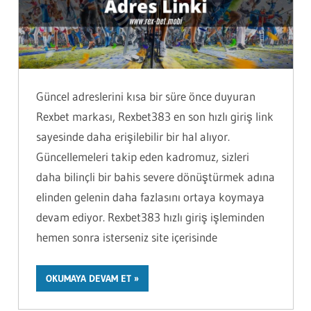
Güncel adreslerini kısa bir süre önce duyuran
Rexbet markası, Rexbet383 en son hızlı giriş link
sayesinde daha erişilebilir bir hal alıyor.
Güncellemeleri takip eden kadromuz, sizleri
daha bilinçli bir bahis severe dönüştürmek adına
elinden gelenin daha fazlasını ortaya koymaya
devam ediyor. Rexbet383 hızlı giriş işleminden
hemen sonra isterseniz site içerisinde
OKUMAYA DEVAM ET