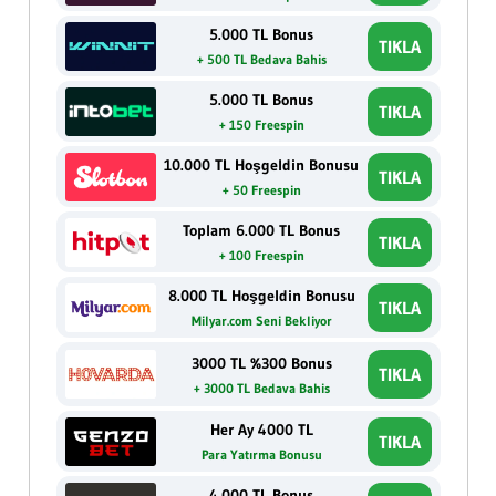
5.000 TL Bonus
TIKLA
+ 500 TL Bedava Bahis
5.000 TL Bonus
TIKLA
+ 150 Freespin
10.000 TL Hoşgeldin Bonusu
TIKLA
+ 50 Freespin
Toplam 6.000 TL Bonus
TIKLA
+ 100 Freespin
8.000 TL Hoşgeldin Bonusu
TIKLA
Milyar.com Seni Bekliyor
3000 TL %300 Bonus
TIKLA
+ 3000 TL Bedava Bahis
Her Ay 4000 TL
TIKLA
Para Yatırma Bonusu
4.000 TL Bonus