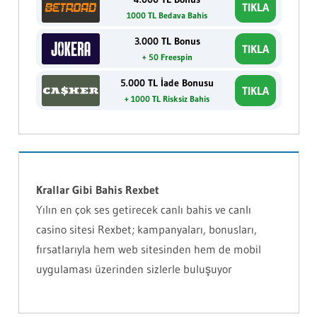
TIKLA
1000 TL Bedava Bahis
3.000 TL Bonus
TIKLA
+ 50 Freespin
5.000 TL İade Bonusu
TIKLA
+ 1000 TL Risksiz Bahis
Krallar Gibi Bahis Rexbet
Yılın en çok ses getirecek canlı bahis ve canlı
casino sitesi Rexbet; kampanyaları, bonusları,
fırsatlarıyla hem web sitesinden hem de mobil
uygulaması üzerinden sizlerle buluşuyor