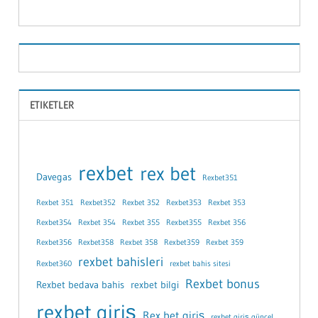
ETIKETLER
rexbet
rex bet
Davegas
Rexbet351
Rexbet 351
Rexbet352
Rexbet 352
Rexbet353
Rexbet 353
Rexbet354
Rexbet 354
Rexbet 355
Rexbet355
Rexbet 356
Rexbet356
Rexbet358
Rexbet 358
Rexbet359
Rexbet 359
rexbet bahisleri
Rexbet360
rexbet bahis sitesi
Rexbet bonus
Rexbet bedava bahis
rexbet bilgi
rexbet giriş
Rex bet giriş
rexbet giriş güncel