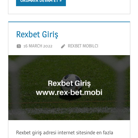
OKUMAYA DEVAM ET
Rexbet Giriş
16 MARCH 2022
REXBET MOBILCI
Rexbet giriş adresi internet sitesinde en fazla