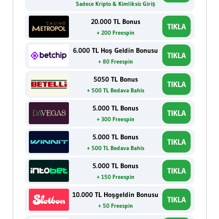
Sadece Kripto & Kimliksiz Giriş
20.000 TL Bonus
TIKLA
+ 200 Freespin
6.000 TL Hoş Geldin Bonusu
TIKLA
+ 80 Freespin
5050 TL Bonus
TIKLA
+ 500 TL Bedava Bahis
5.000 TL Bonus
TIKLA
+ 300 Freespin
5.000 TL Bonus
TIKLA
+ 500 TL Bedava Bahis
5.000 TL Bonus
TIKLA
+ 150 Freespin
10.000 TL Hoşgeldin Bonusu
TIKLA
+ 50 Freespin