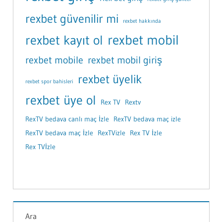
rexbet güvenilir mi
rexbet hakkında
rexbet mobil
rexbet kayıt ol
rexbet mobile
rexbet mobil giriş
rexbet üyelik
rexbet spor bahisleri
rexbet üye ol
Rex TV
Rextv
RexTV bedava canlı maç İzle
RexTV bedava maç izle
RexTV bedava maç İzle
RexTVizle
Rex TV İzle
Rex TVİzle
Ara