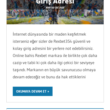
İnternet dünyasında bir maden keşfetmek
isterseniz eğer sizler de Rexbet354 güvenli ve
kolay giriş adresini bir yerlere not edebilirsiniz.
Online bahis Rexbet markası ile birlikte çok daha
cazip ve tabii ki çok daha ilgi çekici bir seviyeye
taşındı. Markanın en büyük savunucusu olmaya
devam edeceğiz ve bunu da hak ettiklerini
OKUMAYA DEVAM ET