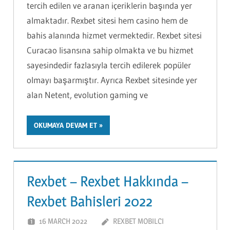
tercih edilen ve aranan içeriklerin başında yer
almaktadır. Rexbet sitesi hem casino hem de
bahis alanında hizmet vermektedir. Rexbet sitesi
Curacao lisansına sahip olmakta ve bu hizmet
sayesindedir fazlasıyla tercih edilerek popüler
olmayı başarmıştır. Ayrıca Rexbet sitesinde yer
alan Netent, evolution gaming ve
OKUMAYA DEVAM ET
Rexbet – Rexbet Hakkında –
Rexbet Bahisleri 2022
16 MARCH 2022
REXBET MOBILCI