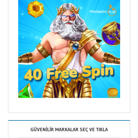
GÜVENİLİR MARKALAR SEÇ VE TIKLA