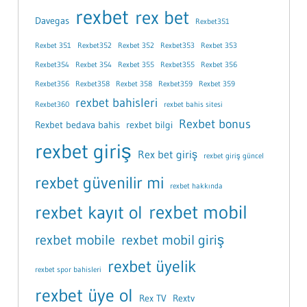
rexbet
rex bet
Davegas
Rexbet351
Rexbet 351
Rexbet352
Rexbet 352
Rexbet353
Rexbet 353
Rexbet354
Rexbet 354
Rexbet 355
Rexbet355
Rexbet 356
Rexbet356
Rexbet358
Rexbet 358
Rexbet359
Rexbet 359
rexbet bahisleri
Rexbet360
rexbet bahis sitesi
Rexbet bonus
Rexbet bedava bahis
rexbet bilgi
rexbet giriş
Rex bet giriş
rexbet giriş güncel
rexbet güvenilir mi
rexbet hakkında
rexbet mobil
rexbet kayıt ol
rexbet mobile
rexbet mobil giriş
rexbet üyelik
rexbet spor bahisleri
rexbet üye ol
Rex TV
Rextv