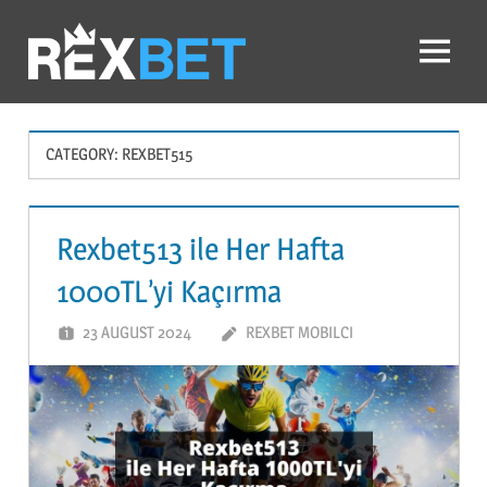
Skip
to
Menu
Rexbet
content
Mobil
CATEGORY:
REXBET515
Rexbet513 ile Her Hafta
1000TL’yi Kaçırma
23 AUGUST 2024
REXBET MOBILCI