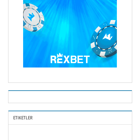
ETIKETLER