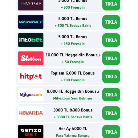
5.000 TL Bonus
TIKLA
+ 300 Freespin
5.000 TL Bonus
TIKLA
+ 500 TL Bedava Bahis
5.000 TL Bonus
TIKLA
+ 150 Freespin
10.000 TL Hoşgeldin Bonusu
TIKLA
+ 50 Freespin
Toplam 6.000 TL Bonus
TIKLA
+ 100 Freespin
8.000 TL Hoşgeldin Bonusu
TIKLA
Milyar.com Seni Bekliyor
3000 TL %300 Bonus
TIKLA
+ 3000 TL Bedava Bahis
Her Ay 4000 TL
TIKLA
Para Yatırma Bonusu