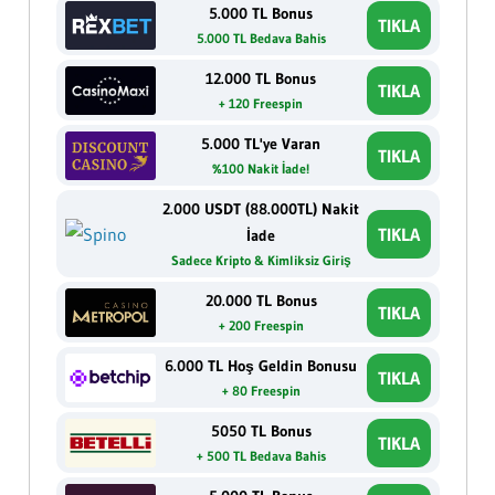
5.000 TL Bonus
TIKLA
5.000 TL Bedava Bahis
12.000 TL Bonus
TIKLA
+ 120 Freespin
5.000 TL'ye Varan
TIKLA
%100 Nakit İade!
2.000 USDT (88.000TL) Nakit
TIKLA
İade
Sadece Kripto & Kimliksiz Giriş
20.000 TL Bonus
TIKLA
+ 200 Freespin
6.000 TL Hoş Geldin Bonusu
TIKLA
+ 80 Freespin
5050 TL Bonus
TIKLA
+ 500 TL Bedava Bahis