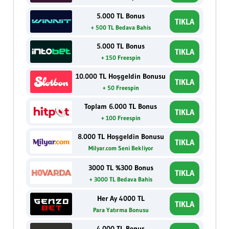
5.000 TL Bonus
TIKLA
+ 500 TL Bedava Bahis
5.000 TL Bonus
TIKLA
+ 150 Freespin
10.000 TL Hoşgeldin Bonusu
TIKLA
+ 50 Freespin
Toplam 6.000 TL Bonus
TIKLA
+ 100 Freespin
8.000 TL Hoşgeldin Bonusu
TIKLA
Milyar.com Seni Bekliyor
3000 TL %300 Bonus
TIKLA
+ 3000 TL Bedava Bahis
Her Ay 4000 TL
TIKLA
Para Yatırma Bonusu
4.000 TL Bonus