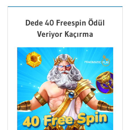
Dede 40 Freespin Ödül
Veriyor Kaçırma