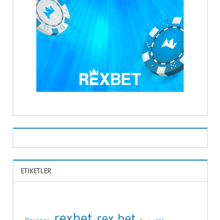
ETIKETLER
rexbet
rex bet