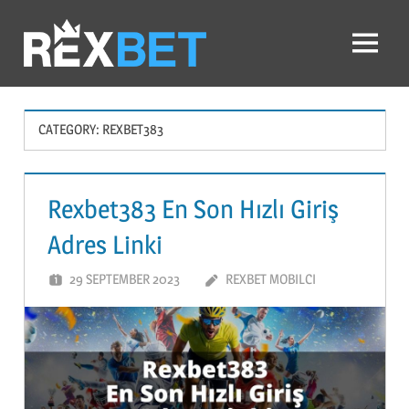
Skip
to
Menu
Rexbet
content
Mobil
CATEGORY:
REXBET383
Rexbet383 En Son Hızlı Giriş
Adres Linki
29 SEPTEMBER 2023
REXBET MOBILCI