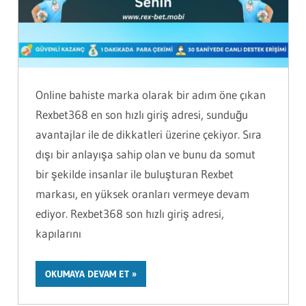
Online bahiste marka olarak bir adım öne çıkan
Rexbet368 en son hızlı giriş adresi, sunduğu
avantajlar ile de dikkatleri üzerine çekiyor. Sıra
dışı bir anlayışa sahip olan ve bunu da somut
bir şekilde insanlar ile buluşturan Rexbet
markası, en yüksek oranları vermeye devam
ediyor. Rexbet368 son hızlı giriş adresi,
kapılarını
OKUMAYA DEVAM ET