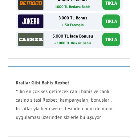
TIKLA
1000 TL Bedava Bahis
3.000 TL Bonus
TIKLA
+ 50 Freespin
5.000 TL İade Bonusu
TIKLA
+ 1000 TL Risksiz Bahis
Krallar Gibi Bahis Rexbet
Yılın en çok ses getirecek canlı bahis ve canlı
casino sitesi Rexbet; kampanyaları, bonusları,
fırsatlarıyla hem web sitesinden hem de mobil
uygulaması üzerinden sizlerle buluşuyor