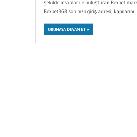
şekilde insanlar ile buluşturan Rexbet mar
Rexbet368 son hızlı giriş adresi, kapılarını
OKUMAYA DEVAM ET