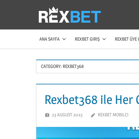
Skip
to
Rexbet
Rexbet
content
Mobil
Giriş,
Mobil
ANA SAYFA
REXBET GIRIŞ
REXBET ÜYE
Rexbet
Mobil
Uygulama
Hakkında
CATEGORY:
REXBET368
En
Güncel
Bilgiler
Rexbet368 ile Her
23 AUGUST 2023
REXBET MOBILCI