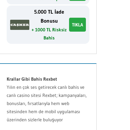
5.000 TL İade
Bonusu
TIKLA
+ 1000 TL Risksiz
Bahis
Krallar Gibi Bahis Rexbet
Yılın en çok ses getirecek canlı bahis ve
canlı casino sitesi Rexbet; kampanyaları,
bonusları, fırsatlarıyla hem web
sitesinden hem de mobil uygulaması
üzerinden sizlerle buluşuyor