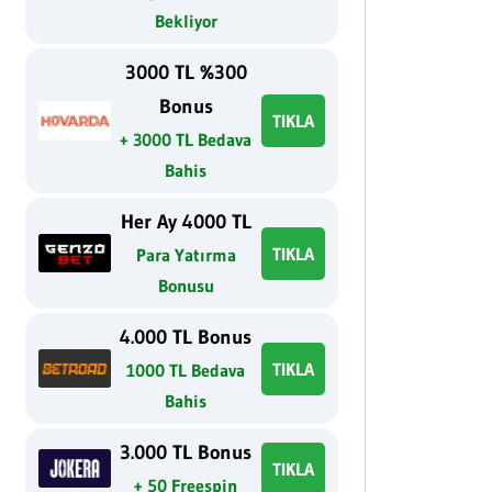
Bekliyor
3000 TL %300
Bonus
TIKLA
+ 3000 TL Bedava
Bahis
Her Ay 4000 TL
TIKLA
Para Yatırma
Bonusu
4.000 TL Bonus
TIKLA
1000 TL Bedava
Bahis
3.000 TL Bonus
TIKLA
+ 50 Freespin