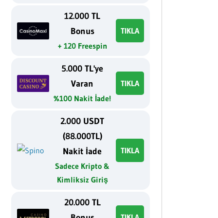
12.000 TL
Bonus
TIKLA
+ 120 Freespin
5.000 TL'ye
Varan
TIKLA
%100 Nakit İade!
2.000 USDT
(88.000TL)
TIKLA
Nakit İade
Sadece Kripto &
Kimliksiz Giriş
20.000 TL
Bonus
TIKLA