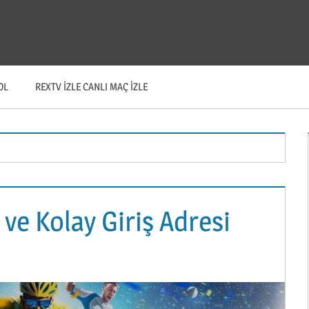
 OL
REXTV İZLE CANLI MAÇ İZLE
ve Kolay Giriş Adresi