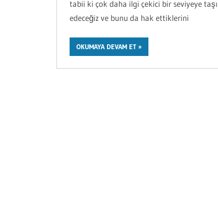
tabii ki çok daha ilgi çekici bir seviyeye
edeceğiz ve bunu da hak ettiklerini
OKUMAYA DEVAM ET