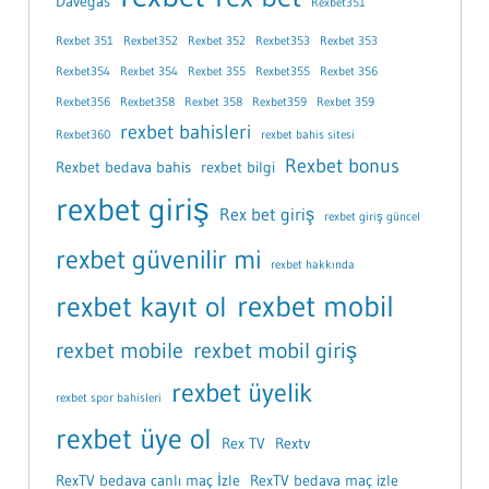
Davegas
Rexbet351
Rexbet 351
Rexbet352
Rexbet 352
Rexbet353
Rexbet 353
Rexbet354
Rexbet 354
Rexbet 355
Rexbet355
Rexbet 356
Rexbet356
Rexbet358
Rexbet 358
Rexbet359
Rexbet 359
rexbet bahisleri
Rexbet360
rexbet bahis sitesi
Rexbet bonus
Rexbet bedava bahis
rexbet bilgi
rexbet giriş
Rex bet giriş
rexbet giriş güncel
rexbet güvenilir mi
rexbet hakkında
rexbet mobil
rexbet kayıt ol
rexbet mobile
rexbet mobil giriş
rexbet üyelik
rexbet spor bahisleri
rexbet üye ol
Rex TV
Rextv
RexTV bedava canlı maç İzle
RexTV bedava maç izle