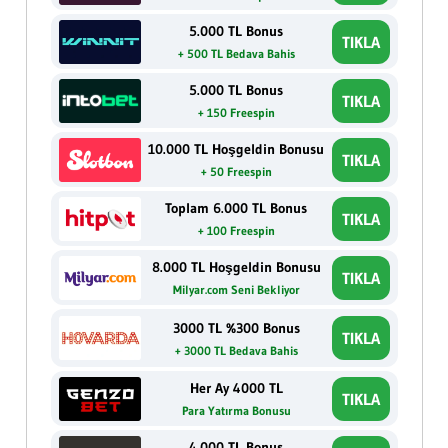
5.000 TL Bonus
TIKLA
+ 500 TL Bedava Bahis
5.000 TL Bonus
TIKLA
+ 150 Freespin
10.000 TL Hoşgeldin Bonusu
TIKLA
+ 50 Freespin
Toplam 6.000 TL Bonus
TIKLA
+ 100 Freespin
8.000 TL Hoşgeldin Bonusu
TIKLA
Milyar.com Seni Bekliyor
3000 TL %300 Bonus
TIKLA
+ 3000 TL Bedava Bahis
Her Ay 4000 TL
TIKLA
Para Yatırma Bonusu
4.000 TL Bonus