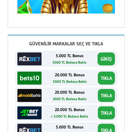
GÜVENİLİR MARKALAR SEÇ VE TIKLA
5.000 TL Bonus
GİRİŞ
5000 TL Bedava Bahis
20.000 TL Bonus
TIKLA
5000 TL Bedava Bahis
20.000 TL Bonus
TIKLA
3000 TL Bedava Bahis
20.000 TL Bonus
TIKLA
+ 5.000 TL Bedava Bahis
5.000 TL Bonus
TIKLA