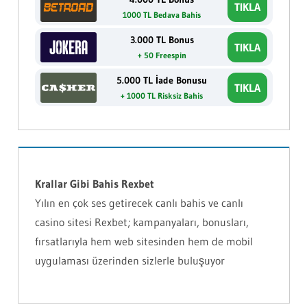
TIKLA
1000 TL Bedava Bahis
3.000 TL Bonus
TIKLA
+ 50 Freespin
5.000 TL İade Bonusu
TIKLA
+ 1000 TL Risksiz Bahis
Krallar Gibi Bahis Rexbet
Yılın en çok ses getirecek canlı bahis ve canlı
casino sitesi Rexbet; kampanyaları, bonusları,
fırsatlarıyla hem web sitesinden hem de mobil
uygulaması üzerinden sizlerle buluşuyor