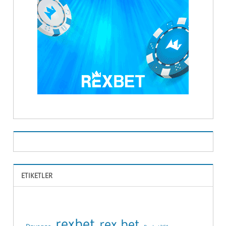
ETIKETLER
rexbet
rex bet