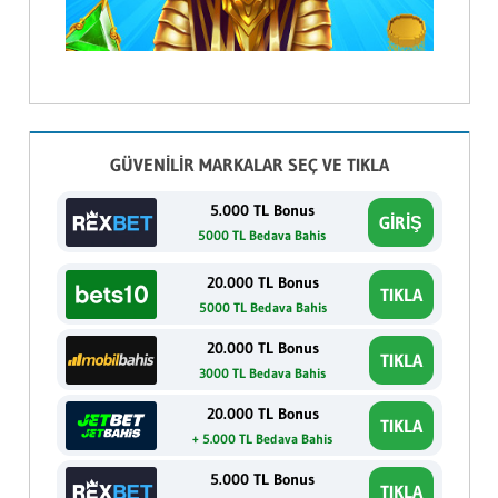
GÜVENİLİR MARKALAR SEÇ VE TIKLA
5.000 TL Bonus
GİRİŞ
5000 TL Bedava Bahis
20.000 TL Bonus
TIKLA
5000 TL Bedava Bahis
20.000 TL Bonus
TIKLA
3000 TL Bedava Bahis
20.000 TL Bonus
TIKLA
+ 5.000 TL Bedava Bahis
5.000 TL Bonus
TIKLA