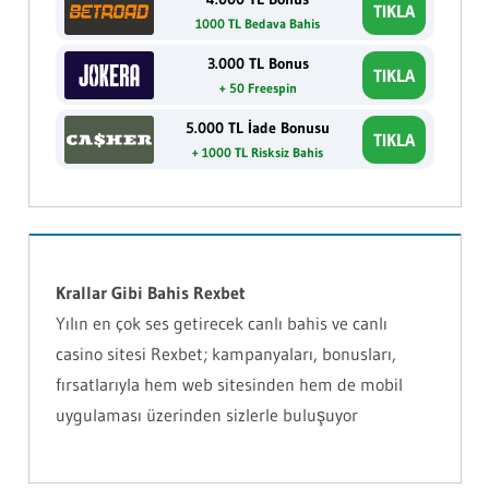
TIKLA
1000 TL Bedava Bahis
3.000 TL Bonus
TIKLA
+ 50 Freespin
5.000 TL İade Bonusu
TIKLA
+ 1000 TL Risksiz Bahis
Krallar Gibi Bahis Rexbet
Yılın en çok ses getirecek canlı bahis ve canlı
casino sitesi Rexbet; kampanyaları, bonusları,
fırsatlarıyla hem web sitesinden hem de mobil
uygulaması üzerinden sizlerle buluşuyor