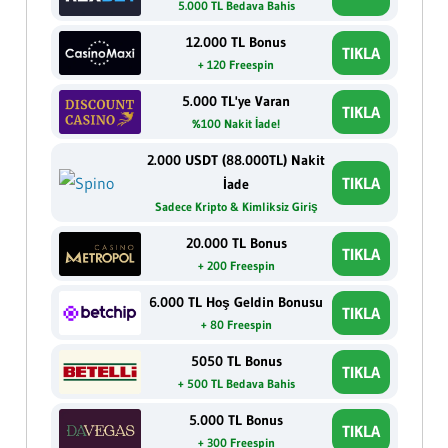
5.000 TL Bedava Bahis
12.000 TL Bonus
TIKLA
+ 120 Freespin
5.000 TL'ye Varan
TIKLA
%100 Nakit İade!
2.000 USDT (88.000TL) Nakit
TIKLA
İade
Sadece Kripto & Kimliksiz Giriş
20.000 TL Bonus
TIKLA
+ 200 Freespin
6.000 TL Hoş Geldin Bonusu
TIKLA
+ 80 Freespin
5050 TL Bonus
TIKLA
+ 500 TL Bedava Bahis
5.000 TL Bonus
TIKLA
+ 300 Freespin