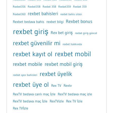
Rexbet356
Rexbet358
Rexbet 358
Rexbet359
Rexbet 359
rexbet bahisleri
Rexbet360
rexbet bahis sitesi
Rexbet bonus
Rexbet bedava bahis
rexbet bilgi
rexbet giriş
Rex bet giriş
rexbet giriş güncel
rexbet güvenilir mi
rexbet hakkında
rexbet mobil
rexbet kayıt ol
rexbet mobile
rexbet mobil giriş
rexbet üyelik
rexbet spor bahisleri
rexbet üye ol
Rex TV
Rextv
RexTV bedava canlı maç İzle
RexTV bedava maç izle
RexTV bedava maç İzle
RexTVizle
Rex TV İzle
Rex TVİzle