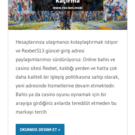
Hesaplarınıza ulaşmanızı kolaylaştırmak istiyor
ve Rexbet513 güncel giriş adresi
paylaşımlarımızı sürdürüyoruz. Online bahis ve
casino sitesi Rexbet, kaldığı yerden ve hatta çok
daha kaliteli bir işleyiş politikasına sahip olarak,
yeni adresinde hizmetlerine devam etmektedir.
Bahis ya da casino oyunu oynamak için bir
arayışa girdiğiniz anlarda tereddüt etmeden bu
markayı tercih
OKUMAYA DEVAM ET