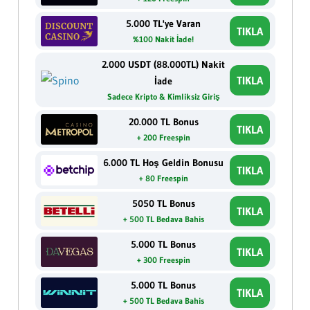
5.000 TL'ye Varan
TIKLA
%100 Nakit İade!
2.000 USDT (88.000TL) Nakit
TIKLA
İade
Sadece Kripto & Kimliksiz Giriş
20.000 TL Bonus
TIKLA
+ 200 Freespin
6.000 TL Hoş Geldin Bonusu
TIKLA
+ 80 Freespin
5050 TL Bonus
TIKLA
+ 500 TL Bedava Bahis
5.000 TL Bonus
TIKLA
+ 300 Freespin
5.000 TL Bonus
TIKLA
+ 500 TL Bedava Bahis