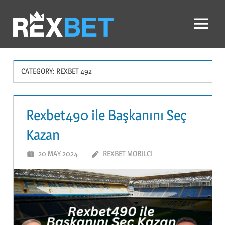
Skip
to
Menu
Rexbet
content
Mobil
CATEGORY:
REXBET 492
Rexbet490 ile Başkanını Seç
Kazan
20 MAY 2024
REXBET MOBILCI