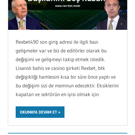
Rexbet490 son giriş adresi ile ilgili bazı
gelişmeler var ve biz de editörler olarak bu
değişimi ve gelişmeyi takip etmek istedik.
Lisanslı bahis ve casino şirketi Rexbet, btk
değişikliği hamlesini kısa bir süre önce yaptı ve
bu değişim sizi de memnun edecektir. Eksiklerini
kapatan ve sektörün en iyisi olmak için
OKUMAYA DEVAM ET