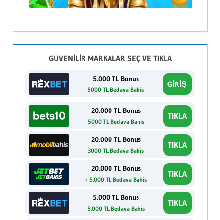
GÜVENİLİR MARKALAR SEÇ VE TIKLA
5.000 TL Bonus
GİRİŞ
5000 TL Bedava Bahis
20.000 TL Bonus
TIKLA
5000 TL Bedava Bahis
20.000 TL Bonus
TIKLA
3000 TL Bedava Bahis
20.000 TL Bonus
TIKLA
+ 5.000 TL Bedava Bahis
5.000 TL Bonus
TIKLA
5.000 TL Bedava Bahis