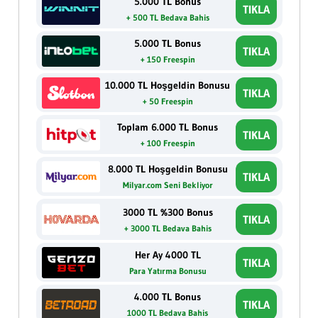
5.000 TL Bonus
TIKLA
+ 500 TL Bedava Bahis
5.000 TL Bonus
TIKLA
+ 150 Freespin
10.000 TL Hoşgeldin Bonusu
TIKLA
+ 50 Freespin
Toplam 6.000 TL Bonus
TIKLA
+ 100 Freespin
8.000 TL Hoşgeldin Bonusu
TIKLA
Milyar.com Seni Bekliyor
3000 TL %300 Bonus
TIKLA
+ 3000 TL Bedava Bahis
Her Ay 4000 TL
TIKLA
Para Yatırma Bonusu
4.000 TL Bonus
TIKLA
1000 TL Bedava Bahis