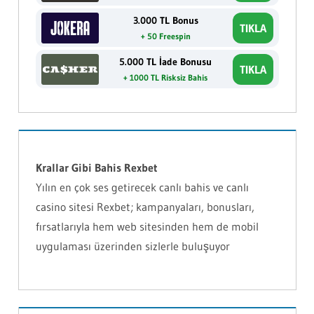
3.000 TL Bonus
TIKLA
+ 50 Freespin
5.000 TL İade Bonusu
TIKLA
+ 1000 TL Risksiz Bahis
Krallar Gibi Bahis Rexbet
Yılın en çok ses getirecek canlı bahis ve canlı
casino sitesi Rexbet; kampanyaları, bonusları,
fırsatlarıyla hem web sitesinden hem de mobil
uygulaması üzerinden sizlerle buluşuyor