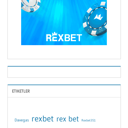
ETIKETLER
rexbet
rex bet
Davegas
Rexbet351