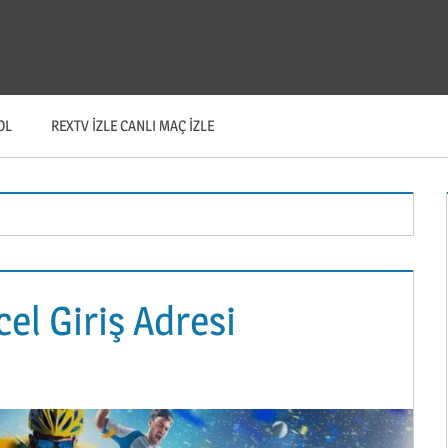
 OL
REXTV İZLE CANLI MAÇ İZLE
l Giriş Adresi