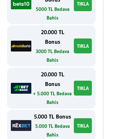
TIKLA
5000 TL Bedava
Bahis
20.000 TL
Bonus
TIKLA
3000 TL Bedava
Bahis
20.000 TL
Bonus
TIKLA
+ 5.000 TL Bedava
Bahis
5.000 TL Bonus
TIKLA
5.000 TL Bedava
Bahis