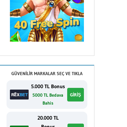
GÜVENİLİR MARKALAR SEÇ VE TIKLA
5.000 TL Bonus
GİRİŞ
5000 TL Bedava
Bahis
20.000 TL
Bonus