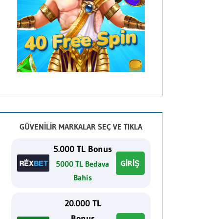
GÜVENİLİR MARKALAR SEÇ VE TIKLA
5.000 TL Bonus
GİRİŞ
5000 TL Bedava
Bahis
20.000 TL
Bonus