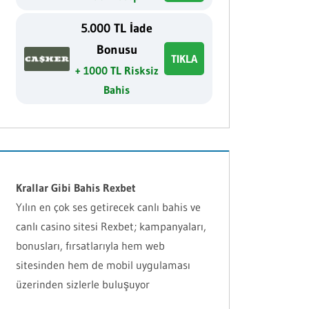
5.000 TL İade
Bonusu
TIKLA
+ 1000 TL Risksiz
Bahis
Krallar Gibi Bahis Rexbet
Yılın en çok ses getirecek canlı bahis ve
canlı casino sitesi Rexbet; kampanyaları,
bonusları, fırsatlarıyla hem web
sitesinden hem de mobil uygulaması
üzerinden sizlerle buluşuyor