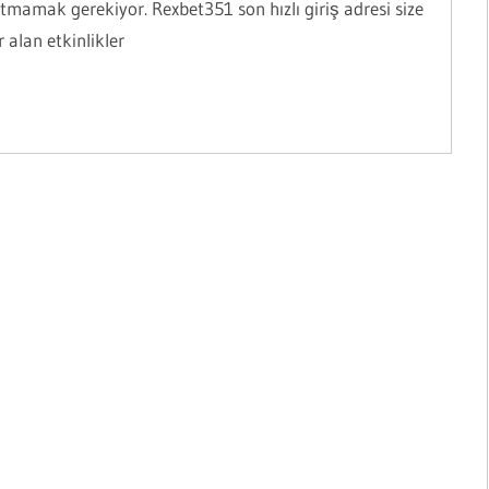
tmamak gerekiyor. Rexbet351 son hızlı giriş adresi size
alan etkinlikler