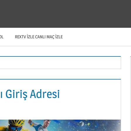
 OL
REXTV İZLE CANLI MAÇ İZLE
 Giriş Adresi