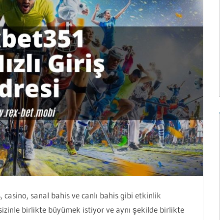
, casino, sanal bahis ve canlı bahis gibi etkinlik
izinle birlikte büyümek istiyor ve aynı şekilde birlikte