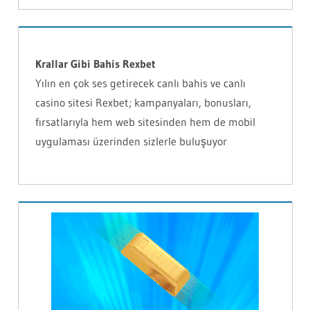
Krallar Gibi Bahis Rexbet
Yılın en çok ses getirecek canlı bahis ve canlı
casino sitesi Rexbet; kampanyaları, bonusları,
fırsatlarıyla hem web sitesinden hem de mobil
uygulaması üzerinden sizlerle buluşuyor