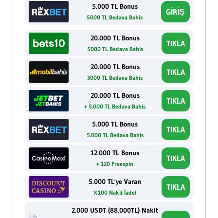
5.000 TL Bonus
GİRİŞ
5000 TL Bedava Bahis
20.000 TL Bonus
TIKLA
5000 TL Bedava Bahis
20.000 TL Bonus
TIKLA
3000 TL Bedava Bahis
20.000 TL Bonus
TIKLA
+ 5.000 TL Bedava Bahis
5.000 TL Bonus
TIKLA
5.000 TL Bedava Bahis
12.000 TL Bonus
TIKLA
+ 120 Freespin
5.000 TL'ye Varan
TIKLA
%100 Nakit İade!
2.000 USDT (88.000TL) Nakit