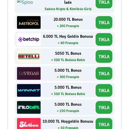
TIKLA
İade
Sadece Kripto & Kimliksiz Giriş
20.000 TL Bonus
TIKLA
+ 200 Freespin
6.000 TL Hoş Geldin Bonusu
TIKLA
+ 80 Freespin
5050 TL Bonus
TIKLA
+ 500 TL Bedava Bahis
5.000 TL Bonus
TIKLA
+ 300 Freespin
5.000 TL Bonus
TIKLA
+ 500 TL Bedava Bahis
5.000 TL Bonus
TIKLA
+ 150 Freespin
10.000 TL Hoşgeldin Bonusu
TIKLA
+ 50 Freespin