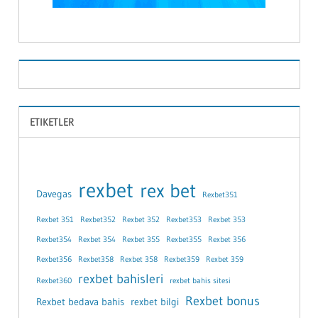
ETIKETLER
rexbet
rex bet
Davegas
Rexbet351
Rexbet 351
Rexbet352
Rexbet 352
Rexbet353
Rexbet 353
Rexbet354
Rexbet 354
Rexbet 355
Rexbet355
Rexbet 356
Rexbet356
Rexbet358
Rexbet 358
Rexbet359
Rexbet 359
rexbet bahisleri
Rexbet360
rexbet bahis sitesi
Rexbet bonus
Rexbet bedava bahis
rexbet bilgi