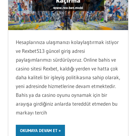
Hesaplarınıza ulaşmanızı kolaylaştırmak istiyor
ve Rexbet513 güncel giriş adresi
paylaşımlarımızı sürdürüyoruz. Online bahis ve
casino sitesi Rexbet, kaldığı yerden ve hatta çok
daha kaliteli bir işleyiş politikasına sahip olarak,
yeni adresinde hizmetlerine devam etmektedir.
Bahis ya da casino oyunu oynamak için bir
arayışa girdiğiniz anlarda tereddüt etmeden bu
markayı tercih
OKUMAYA DEVAM ET