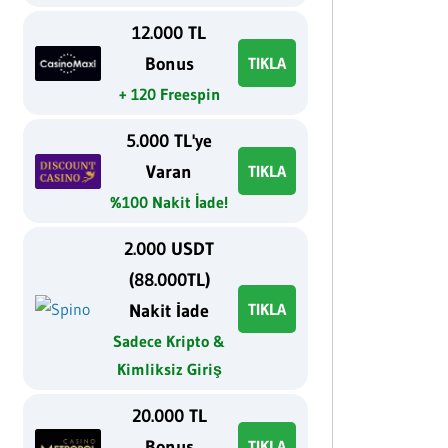
12.000 TL
Bonus
TIKLA
+ 120 Freespin
5.000 TL'ye
Varan
TIKLA
%100 Nakit İade!
2.000 USDT
(88.000TL)
TIKLA
Nakit İade
Sadece Kripto &
Kimliksiz Giriş
20.000 TL
Bonus
TIKLA