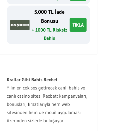
5.000 TL İade
Bonusu
TIKLA
+ 1000 TL Risksiz
Bahis
Krallar Gibi Bahis Rexbet
Yılın en çok ses getirecek canlı bahis ve
canlı casino sitesi Rexbet; kampanyaları,
bonusları, fırsatlarıyla hem web
sitesinden hem de mobil uygulaması
üzerinden sizlerle buluşuyor