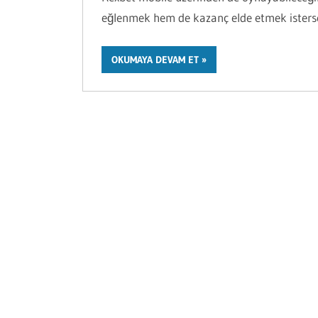
eğlenmek hem de kazanç elde etmek istersen
OKUMAYA DEVAM ET