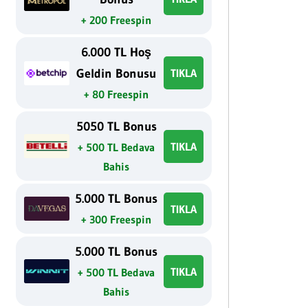
+ 200 Freespin
6.000 TL Hoş
Geldin Bonusu
TIKLA
+ 80 Freespin
5050 TL Bonus
TIKLA
+ 500 TL Bedava
Bahis
5.000 TL Bonus
TIKLA
+ 300 Freespin
5.000 TL Bonus
TIKLA
+ 500 TL Bedava
Bahis