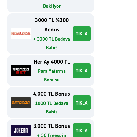
Bekliyor
3000 TL %300
Bonus
TIKLA
+ 3000 TL Bedava
Bahis
Her Ay 4000 TL
TIKLA
Para Yatırma
Bonusu
4.000 TL Bonus
TIKLA
1000 TL Bedava
Bahis
3.000 TL Bonus
TIKLA
+ 50 Freespin