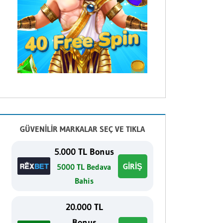
GÜVENİLİR MARKALAR SEÇ VE TIKLA
5.000 TL Bonus
GİRİŞ
5000 TL Bedava
Bahis
20.000 TL
Bonus