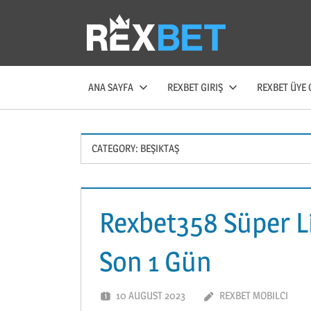
Skip
to
Rexbet
Rexbet
content
Mobil
Giriş,
Mobil
ANA SAYFA
REXBET GIRIŞ
REXBET ÜYE
Rexbet
Mobil
Uygulama
Hakkında
CATEGORY:
BEŞIKTAŞ
En
Güncel
Bilgiler
Rexbet358 Süper L
Son 1 Gün
10 AUGUST 2023
REXBET MOBILCI