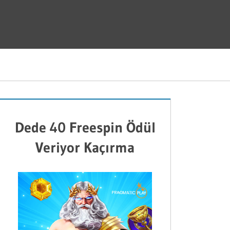
Dede 40 Freespin Ödül
Veriyor Kaçırma