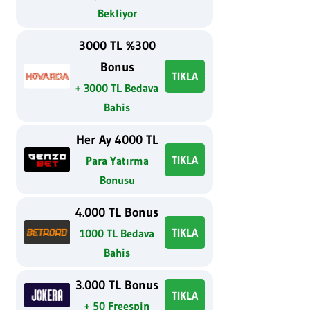
Bekliyor
3000 TL %300
Bonus
TIKLA
+ 3000 TL Bedava
Bahis
Her Ay 4000 TL
TIKLA
Para Yatırma
Bonusu
4.000 TL Bonus
TIKLA
1000 TL Bedava
Bahis
3.000 TL Bonus
TIKLA
+ 50 Freespin